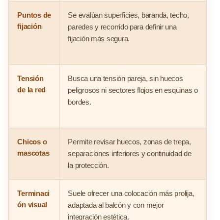
Puntos de
Se evalúan superficies, baranda, techo,
R
fijación
paredes y recorrido para definir una
f
fijación más segura.
p
Tensión
Busca una tensión pareja, sin huecos
E
de la red
peligrosos ni sectores flojos en esquinas o
e
bordes.
p
Chicos o
Permite revisar huecos, zonas de trepa,
P
mascotas
separaciones inferiores y continuidad de
c
la protección.
b
Terminaci
Suele ofrecer una colocación más prolija,
P
ón visual
adaptada al balcón y con mejor
s
integración estética.
h