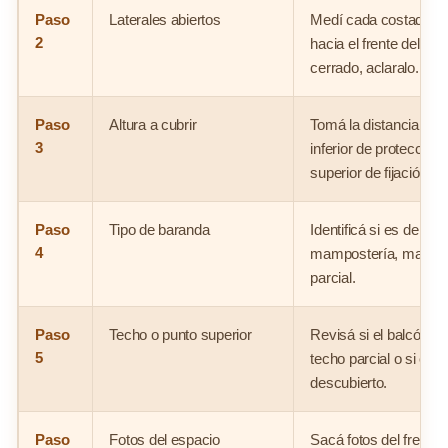
Paso
Laterales abiertos
Medí cada costado abie
2
hacia el frente del bal
cerrado, aclaralo.
Paso
Altura a cubrir
Tomá la distancia vert
3
inferior de protección 
superior de fijación o 
Paso
Tipo de baranda
Identificá si es de hier
4
mampostería, madera,
parcial.
Paso
Techo o punto superior
Revisá si el balcón tie
5
techo parcial o si es
descubierto.
Paso
Fotos del espacio
Sacá fotos del frente, 