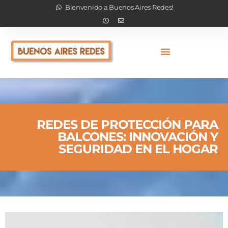
Bienvenido a Buenos Aires Redes!
REDES DE PROTECCIÓN PARA
BALCONES: INNOVACIÓN Y
SEGURIDAD EN EL HOGAR