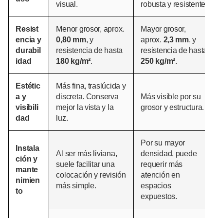
visual.
robusta y resistente.
Resist
Menor grosor, aprox.
Mayor grosor,
encia y
0,80 mm
, y
aprox.
2,3 mm
, y
durabil
resistencia de hasta
resistencia de hasta
idad
180 kg/m²
.
250 kg/m²
.
Estétic
Más fina, traslúcida y
a y
discreta. Conserva
Más visible por su
visibili
mejor la vista y la
grosor y estructura.
dad
luz.
Por su mayor
Instala
Al ser más liviana,
densidad, puede
ción y
suele facilitar una
requerir más
mante
colocación y revisión
atención en
nimien
más simple.
espacios
to
expuestos.