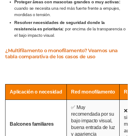
Proteger áreas con mascotas grandes o muy activas:
cuando se necesita una red más fuerte frente a empujes,
mordidas o tensión.
Resolver necesidades de seguridad donde la
resistencia es prioritaria:
por encima de la transparencia o
el bajo impacto visual.
¿Multifilamento o monofilamento? Veamos una
tabla comparativa de los casos de uso
Aplicación o necesidad
Red monofilamento
Red m
✅ Muy
❌ Pue
recomendada por su
si se
bajo impacto visual,
Balcones familiares
mayor
buena entrada de luz
aunq
y apariencia