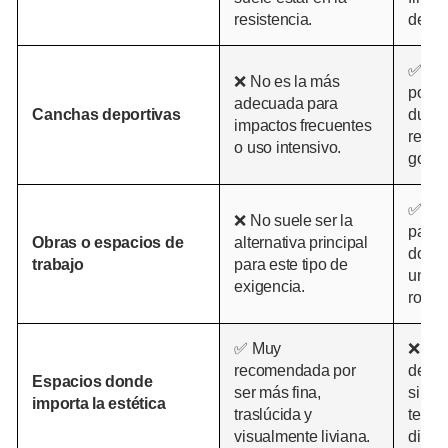
resistencia.
de so
✅ Re
❌ No es la más
por su
adecuada para
Canchas deportivas
durab
impactos frecuentes
respu
o uso intensivo.
golpe
✅ Re
❌ No suele ser la
para 
Obras o espacios de
alternativa principal
donde
trabajo
para este tipo de
una r
exigencia.
robust
✅ Muy
❌ Pue
recomendada por
demas
Espacios donde
ser más fina,
si se
importa la estética
traslúcida y
termi
visualmente liviana.
discre