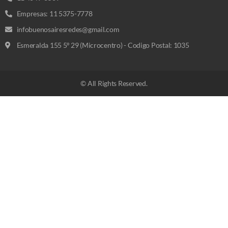
Empresas: 11 5375-7778
infobuenosairesredes@gmail.com
Esmeralda 155 5º 29 (Microcentro) - Codigo Postal: 1035
© All Rights Reserved.