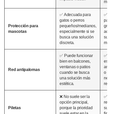
mayor
✅ Adecuada para
✅ Re
gatos o perros
para 
Protección para
pequeños/medianos,
grand
mascotas
especialmente si se
activ
busca una solución
suele
discreta.
morde
✅ Puede funcionar
✅ Pue
bien en balcones,
espac
ventanas o patios
ampli
Red antipalomas
cuando se busca
o con
una solución más
neces
estética.
resist
❌ No suele ser la
✅ Má
opción principal,
reco
Piletas
porque la prioridad
su ma
suele estar en la
firme