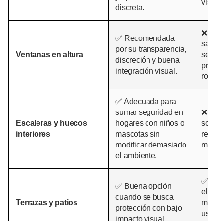
visibl
discreta.
❌ Men
✅ Recomendada
salvo
por su transparencia,
Ventanas en altura
se re
discreción y buena
prote
integración visual.
robus
✅ Adecuada para
sumar seguridad en
❌ Pue
Escaleras y huecos
hogares con niños o
solo s
interiores
mascotas sin
requi
modificar demasiado
más f
el ambiente.
✅ Re
✅ Buena opción
el es
cuando se busca
Terrazas y patios
más e
protección con bajo
uso f
impacto visual.