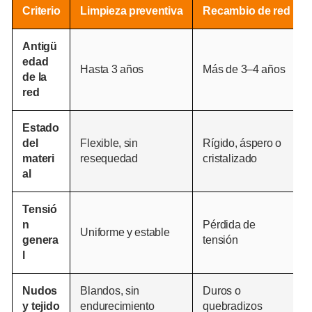
Criterio
Limpieza preventiva
Recambio de red
Antigü
edad
Hasta 3 años
Más de 3–4 años
de la
red
Estado
del
Flexible, sin
Rígido, áspero o
materi
resequedad
cristalizado
al
Tensió
n
Pérdida de
Uniforme y estable
genera
tensión
l
Nudos
Blandos, sin
Duros o
y tejido
endurecimiento
quebradizos