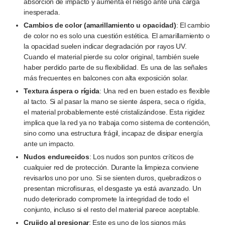
absorción de impacto y aumenta el riesgo ante una carga
inesperada.
Cambios de color (amarillamiento u opacidad)
: El cambio
de color no es solo una cuestión estética. El amarillamiento o
la opacidad suelen indicar degradación por rayos UV.
Cuando el material pierde su color original, también suele
haber perdido parte de su flexibilidad. Es una de las señales
más frecuentes en balcones con alta exposición solar.
Textura áspera o rígida
: Una red en buen estado es flexible
al tacto. Si al pasar la mano se siente áspera, seca o rígida,
el material probablemente esté cristalizándose. Esta rigidez
implica que la red ya no trabaja como sistema de contención,
sino como una estructura frágil, incapaz de disipar energía
ante un impacto.
Nudos endurecidos
: Los nudos son puntos críticos de
cualquier red de protección. Durante la limpieza conviene
revisarlos uno por uno. Si se sienten duros, quebradizos o
presentan microfisuras, el desgaste ya está avanzado. Un
nudo deteriorado compromete la integridad de todo el
conjunto, incluso si el resto del material parece aceptable.
Crujido al presionar
: Este es uno de los signos más