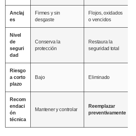
Anclaj
Firmes y sin
Flojos, oxidados
es
desgaste
o vencidos
Nivel
de
Conserva la
Restaura la
seguri
protección
seguridad total
dad
Riesgo
a corto
Bajo
Eliminado
plazo
Recom
endaci
Reemplazar
Mantener y controlar
ón
preventivamente
técnica