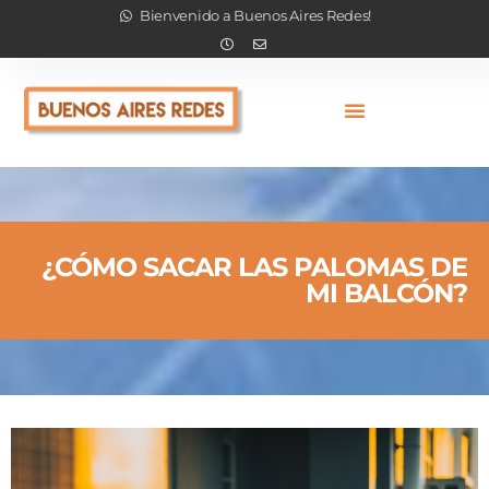
Bienvenido a Buenos Aires Redes!
¿CÓMO SACAR LAS PALOMAS DE
MI BALCÓN?