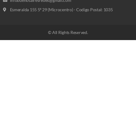
infobuenosairesredes@gmail.com
Esmeralda 155 5º 29 (Microcentro) - Codigo Postal: 1035
© All Rights Reserved.